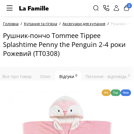
0
Головна
Купання та гігієна
Аксесуари для купання
Рушник-понч
Рушник-пончо Tommee Tippee
Splashtime Penny the Penguin 2-4 роки
Рожевий (TT0308)
0
0
Все про товар
Опис
Відгуки
Питання - відповідь
Hit
Top
New