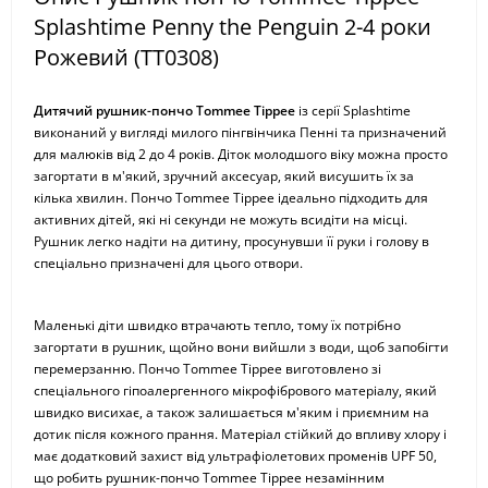
Splashtime Penny the Penguin 2-4 роки
Рожевий (TT0308)
Дитячий рушник-пончо Tommee Tippee
із серії Splashtime
виконаний у вигляді милого пінгвінчика Пенні та призначений
для малюків від 2 до 4 років. Діток молодшого віку можна просто
загортати в м'який, зручний аксесуар, який висушить їх за
кілька хвилин. Пончо Tommee Tippee ідеально підходить для
активних дітей, які ні секунди не можуть всидіти на місці.
Рушник легко надіти на дитину, просунувши її руки і голову в
спеціально призначені для цього отвори.
Маленькі діти швидко втрачають тепло, тому їх потрібно
загортати в рушник, щойно вони вийшли з води, щоб запобігти
перемерзанню. Пончо Tommee Tippee виготовлено зі
спеціального гіпоалергенного мікрофібрового матеріалу, який
швидко висихає, а також залишається м'яким і приємним на
дотик після кожного прання. Матеріал стійкий до впливу хлору і
має додатковий захист від ультрафіолетових променів UPF 50,
що робить рушник-пончо Tommee Tippee незамінним