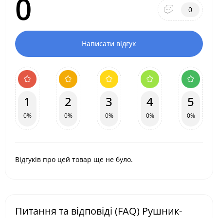
0
0
Написати відгук
1
2
3
4
5
0%
0%
0%
0%
0%
Відгуків про цей товар ще не було.
Питання та відповіді (FAQ) Рушник-