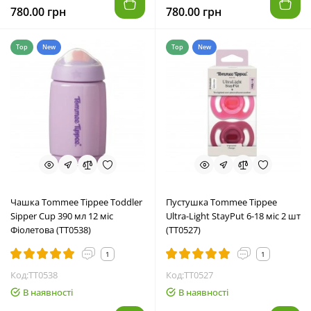
780.00 грн
780.00 грн
Top
New
Top
New
Чашка Tommee Tippee Toddler
Пустушка Tommee Tippee
Sipper Cup 390 мл 12 міс
Ultra-Light StayPut 6-18 міс 2 шт
Фіолетова (TT0538)
(TT0527)
1
1
Код:TT0538
Код:TT0527
В наявності
В наявності