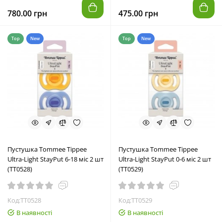
780.00 грн
475.00 грн
Top
New
Top
New
Пустушка Tommee Tippee
Пустушка Tommee Tippee
Ultra-Light StayPut 6-18 міс 2 шт
Ultra-Light StayPut 0-6 міс 2 шт
(TT0528)
(TT0529)
Код:TT0528
Код:TT0529
В наявності
В наявності