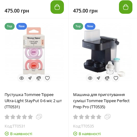
475.00 грн
475.00 грн
Top
New
Top
New
Пустушка Tommee Tippee
Машина для приготування
Ultra-Light StayPut 0-6 міс 2 шт
суміші Tommee Tippee Perfect
(TT0531)
Prep Pro (TT0535)
Код:TT0531
Код:TT0535
В наявності
В наявності