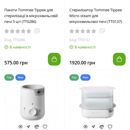
Пакети Tommee Tippee для
Стерилізатор Tommee Tippee
стерилізації в мікрохвильовій
Micro-steam для
печі 5 шт (TT0286)
мікрохвильової печі (TT0137)
Код: TT0286
Код: TT0137
В наявності
В наявності
575.00 грн
1920.00 грн
Top
New
Top
New