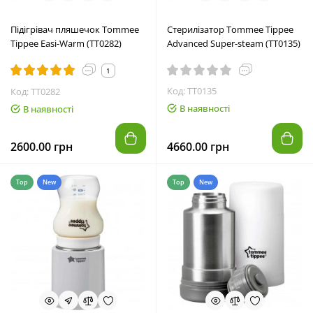
Підігрівач пляшечок Tommee
Стерилізатор Tommee Tippee
Tippee Easi-Warm (TT0282)
Advanced Super-steam (TT0135)
1
Код: TT0135
Код: TT0282
В наявності
В наявності
2600.00 грн
4660.00 грн
Top
New
Top
New