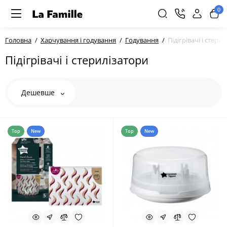
0
Головна
Харчування і годування
Годування
Підігрівачі і стери
Підігрівачі і стерилізатори
Дешевше
Top
New
Top
New