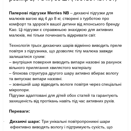
Паперові підгузки Merries NB
– дихаючі підгузки для
малюків вагою від 4 до 8 кг, створені з турботою про
комфорт та здоров’я вашої дитини від японського бренду
Kao. Ці підгузки є справжньою знахідкою для активних
малюків, які тільки починають відкривати світ.
Технологія трьох дихаючих шарів відмінно виводить преле
повітря з підгузника, що дозволяє тілу малюка завжди
залишатися сухим:
– внутрішня поверхня виводить випари назовні за рахунок
вільного прилягання хвилястого матеріалу.
– блокова структура другого шару активно вбирає вологу
та випускає випари назовні.
– зовнішній шар відводить вологе повітря через спеціальні
мікропори.
Підгузки адаптовані для дітей обох статей та гарантують
захищеність від протікань навіть під час активних рухів.
Переваги:
Дихаючі шари:
Три унікальні повітропроникні шари
·
ефективно виводять вологу і підтримують сухість, що