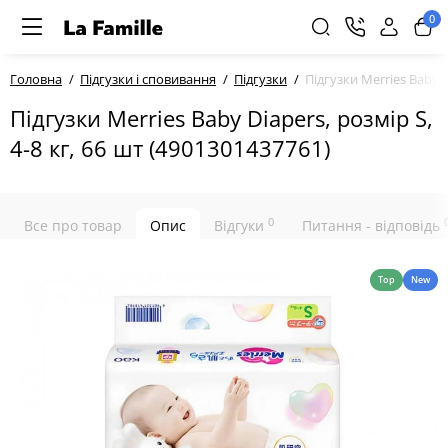
0
Головна
Підгузки і сповивання
Підгузки
Підгузки Merries Baby D
Підгузки Merries Baby Diapers, розмір S,
4-8 кг, 66 шт (4901301437761)
0
Все про товар
Опис
Відгуки
Питання - відповідь
Top
New