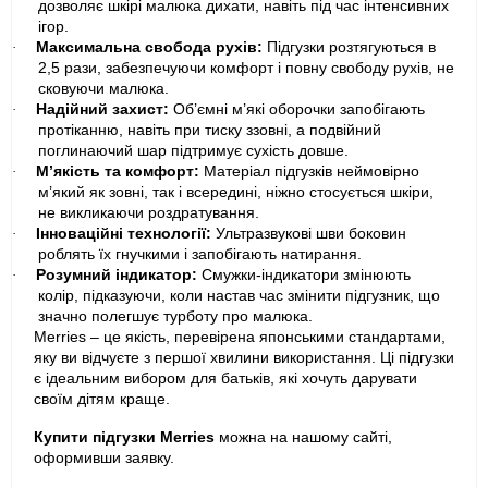
дозволяє шкірі малюка дихати, навіть під час інтенсивних
ігор.
Максимальна свобода рухів:
Підгузки розтягуються в
·
2,5 рази, забезпечуючи комфорт і повну свободу рухів, не
сковуючи малюка.
Надійний захист:
Об’ємні м’які оборочки запобігають
·
протіканню, навіть при тиску ззовні, а подвійний
поглинаючий шар підтримує сухість довше.
М’якість та комфорт:
Матеріал підгузків неймовірно
·
м’який як зовні, так і всередині, ніжно стосується шкіри,
не викликаючи роздратування.
Інноваційні технології:
Ультразвукові шви боковин
·
роблять їх гнучкими і запобігають натирання.
Розумний індикатор:
Смужки-індикатори змінюють
·
колір, підказуючи, коли настав час змінити підгузник, що
значно полегшує турботу про малюка.
Merries – це якість, перевірена японськими стандартами,
яку ви відчуєте з першої хвилини використання. Ці підгузки
є ідеальним вибором для батьків, які хочуть дарувати
своїм дітям краще.
Купити підгузки Merries
можна на нашому сайті,
оформивши заявку.