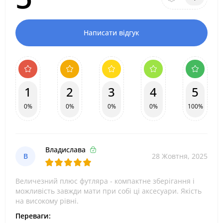
Написати відгук
1
2
3
4
5
0%
0%
0%
0%
100%
Владислава
В
28 Жовтня, 2025
Величезний плюс футляра - компактне зберігання і
можливість завжди мати при собі ці аксесуари. Якість
на високому рівні.
Переваги: