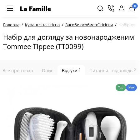
0
Головна
Купання та гігієна
Засоби особистої гігієни
Набір для 
Набір для догляду за новонародженим
Tommee Tippee (TT0099)
1
0
Все про товар
Опис
Відгуки
Питання - відповідь
Top
New