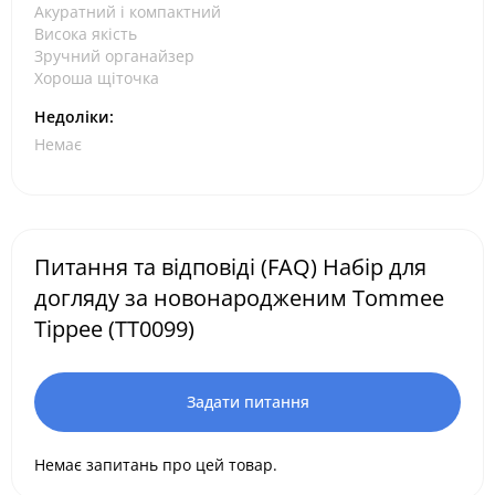
Акуратний і компактний
Висока якість
Зручний органайзер
Хороша щіточка
Недоліки:
Немає
Питання та відповіді (FAQ) Набір для
догляду за новонародженим Tommee
Tippee (TT0099)
Задати питання
Немає запитань про цей товар.