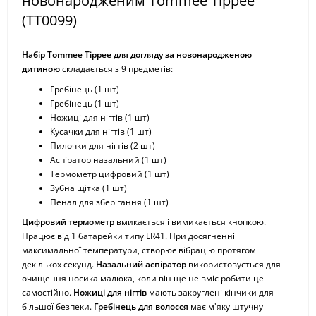
новонародженим Tommee Tippee
(TT0099)
Набір Tommee Tippee для догляду за новонародженою
дитиною
складається з 9 предметів:
Гребінець (1 шт)
Гребінець (1 шт)
Ножиці для нігтів (1 шт)
Кусачки для нігтів (1 шт)
Пилочки для нігтів (2 шт)
Аспіратор назальний (1 шт)
Термометр цифровий (1 шт)
Зубна щітка (1 шт)
Пенал для зберігання (1 шт)
Цифровий термометр
вмикається і вимикається кнопкою.
Працює від 1 батарейки типу LR41. При досягненні
максимальної температури, створює вібрацію протягом
декількох секунд.
Назальний аспіратор
використовується для
очищення носика малюка, коли він ще не вміє робити це
самостійно.
Ножиці для нігтів
мають закруглені кінчики для
більшої безпеки.
Гребінець для волосся
має м'яку штучну