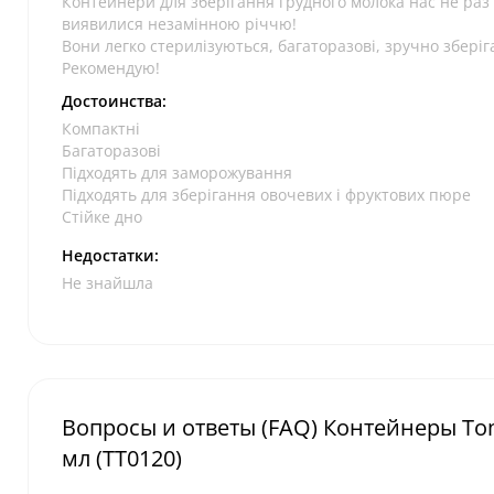
Контейнери для зберігання грудного молока нас не раз 
виявилися незамінною річчю!
Вони легко стерилізуються, багаторазові, зручно зберіг
Рекомендую!
Достоинства:
Компактні
Багаторазові
Підходять для заморожування
Підходять для зберігання овочевих і фруктових пюре
Стійке дно
Недостатки:
Не знайшла
Вопросы и ответы (FAQ) Контейнеры Tom
мл (TT0120)