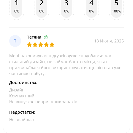
1
2
3
4
5
0%
0%
0%
0%
100%
Тетяна
Т
18 Июня, 2025
Мені накопичувач підгузків дуже сподобався: має
стильний дизайн, не займає багато місця, я так
призвичаїлася його використовувати, що він став уже
частиною побуту.
Достоинства:
Дизайн
Компактний
Не випускає неприємних запахів
Недостатки:
Не знайшла