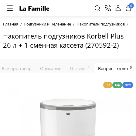
0
Главная
Подгузники и Пеленание
Накопители подгузников
Нак
Накопитель подгузников Korbell Plus
26 л + 1 сменная кассета (270592-2)
1
0
Все про товар
Описание
Отзывы
Вопрос - ответ
Hit
Top
New