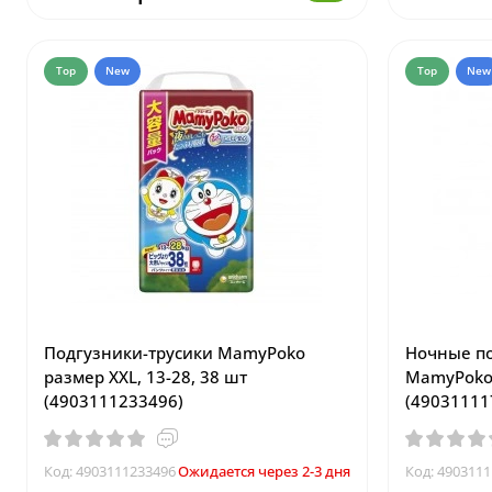
Top
New
Top
New
Подгузники-трусики MamyPoko
Ночные по
размер XXL, 13-28, 38 шт
MamyPoko, 
(4903111233496)
(49031111
Код: 4903111233496
Ожидается через 2-3 дня
Код: 490311