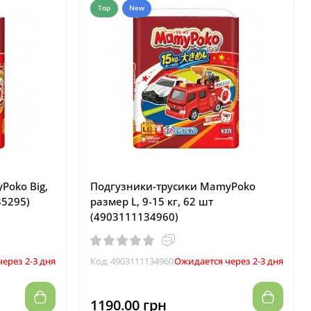
Top
New
Poko Big,
Подгузники-трусики MamyPoko
35295)
размер L, 9-15 кг, 62 шт
(4903111134960)
ерез 2-3 дня
Код: 4903111134960
Ожидается через 2-3 дня
1190.00 грн