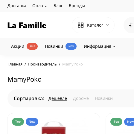
Доставка
Оплата
Блог
Бренды
Каталог
Акции
Новинки
Информация
SALE
NEW
Главная
Производитель
MamyPoko
MamyPoko
Сортировка:
Дешевле
Дороже
Новинки
Top
New
Top
New