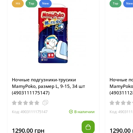
Hit
Top
New
Top
New
Ночные подгузники-трусики
Ночные по
MamyPoko, размер L, 9-15, 34 шт
MamyPoko,
(4903111175147)
(49031112
Код: 4903111175147
В наличии
Код: 490311
1290.00 грн
1290.00