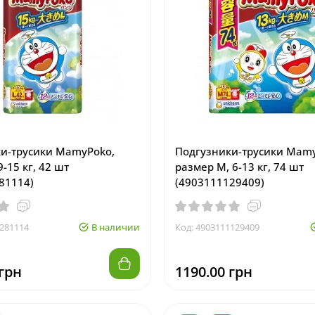
и-трусики MamyPoko,
Подгузники-трусики Mam
9-15 кг, 42 шт
размер M, 6-13 кг, 74 шт
81114)
(4903111129409)
1281114
В наличии
Код: 4903111129409
 грн
1190.00 грн