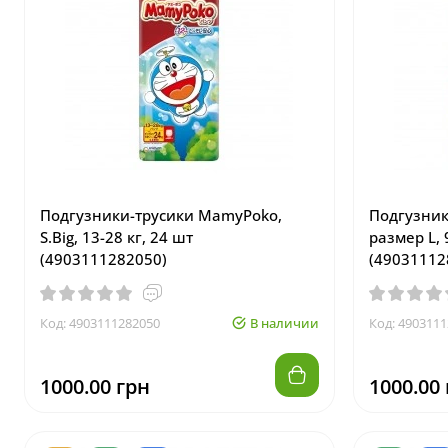
Подгузники-трусики MamyPoko,
Подгузник
S.Big, 13-28 кг, 24 шт
размер L, 
(4903111282050)
(49031112
Код: 4903111282050
В наличии
Код: 490311
1000.00 грн
1000.00