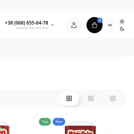
0
+38 (068) 655-64-78
РУ
звонки бесплатны
Top
New