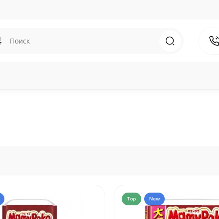
Top
New