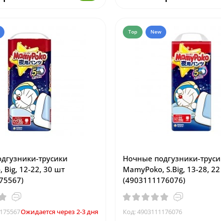
Top
New
дгузники-трусики
Ночные подгузники-труси
Big, 12-22, 30 шт
MamyPoko, S.Big, 13-28, 2
75567)
(4903111176076)
1175567
Ожидается через 2-3 дня
Код: 4903111176076