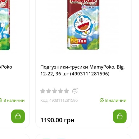
yPoko
Подгузники-трусики MamyPoko, Big,
12-22, 36 шт (4903111281596)
В наличии
Код: 4903111281596
В наличии
1190.00 грн