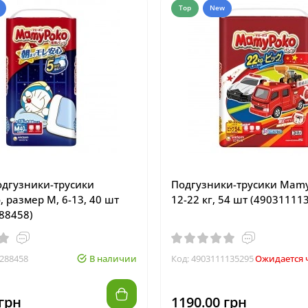
Top
New
дгузники-трусики
Подгузники-трусики Mamy
 размер M, 6-13, 40 шт
12-22 кг, 54 шт (49031111
88458)
1288458
В наличии
Код: 4903111135295
Ожидается ч
 грн
1190.00 грн