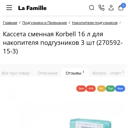
0
Главная
Подгузники и Пеленание
Накопители подгузников
Ка
Кассета сменная Korbell 16 л для
накопителя подгузников 3 шт (270592-
15-3)
1
0
Все про товар
Описание
Отзывы
Вопрос - ответ
Sale
-4 %
Hit
Top
New