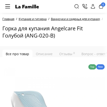
0
Главная
Купание и гигиена
Ванночки и сиденья для купания
Г
Горка для купания Angelcare Fit
Голубой (ANG-020-B)
0
Все про товар
Описание
Отзывы
Вопрос - ответ
Top
New