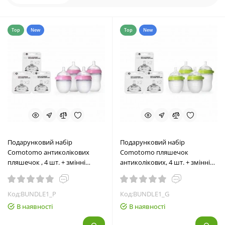
Top
New
Top
New
Подарунковий набір
Подарунковий набір
Comotomo антиколікових
Comotomo пляшечок
пляшечок , 4 шт. + змінні
антиколікових, 4 шт. + змінні
соски, Рожевий (BUNDLE1_P)
соски, Зелений (BUNDLE1_G)
Код:BUNDLE1_P
Код:BUNDLE1_G
В наявності
В наявності