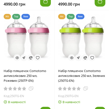
4990.00 грн
4990.00 грн
Hit
Top
New
Hit
Top
New
Набір пляшечок Comotomo
Набір пляшечок Comotomo
антиколікових 250 мл,
антиколікових 250 мл, Зелених
Рожевих (250TP-EN)
(250TG-EN)
Код:250TG-EN
Код:250TG-EN
В наявності
В наявності